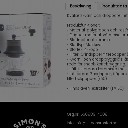
Beskrivning
Produktdata
Kvalitetskvarn och droppare i ett l
Produktfunktioner:
• Material: polypropen och rostfri
• Dripper material: värmeisolera
• Bladmaterial: keramik
• Bladtyp: Malskivor
• Storlek: 4-kopp
• Filter: Grindripper filterpapper
• Kvarn- och droppbryggslås låse
redo för snabb kaffebryggning.
• Lätt justerbara keramiska mals
• Inkluderar Grindripper, bägare 
filterbakpapper (x50)
• Finns även: extrafilter (1 × 50)
Org.nr. 556989-4008
Info:
info@simonsrosteri.se