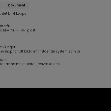
Dokument
itet kit. 4 koppar.
tt stål
d BPA-fri TRITAN-plast
 (x50 ingår)
r ihop för att bilda ett fristående system som är
kivor
för att ha malet kaffe i, resväska och