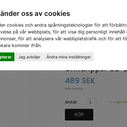
vänder oss av cookies
er cookies och andra spårningsteknologier för att förbättr
velse på vår webbplats, för att visa dig personligt innehåll
nnonser, för att analysera vår webbplatstrafik och för att fö
ökare kommer ifrån.
LKOR
pterar
Jag avböjer
Ändra mina inställningar
Grindripper GD-
489 SEK
Inkl moms
Antal
✓ Lagerva