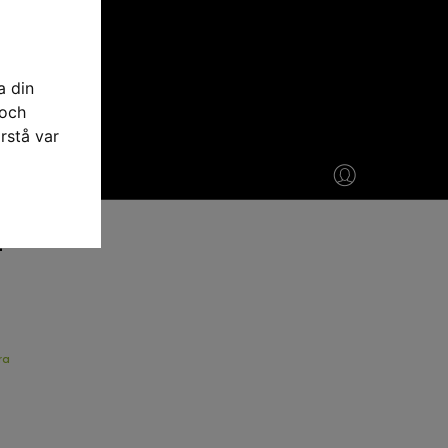
a din
 och
rstå var
2
ra