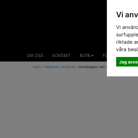
Vi an
Vi använd
surfupple
riktade a
våra bes
OM OSS
KONTAKT
BUTIK
FÖRETAG
VIL
Jag acce
Hem
›
Tillbehör
›
Kvarnar
› Grindripper GD-2