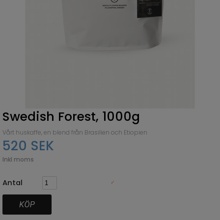
Swedish Forest, 1000g
Vårt huskaffe, en blend från Brasilien och Etiopien
520 SEK
Inkl moms
Antal
✓